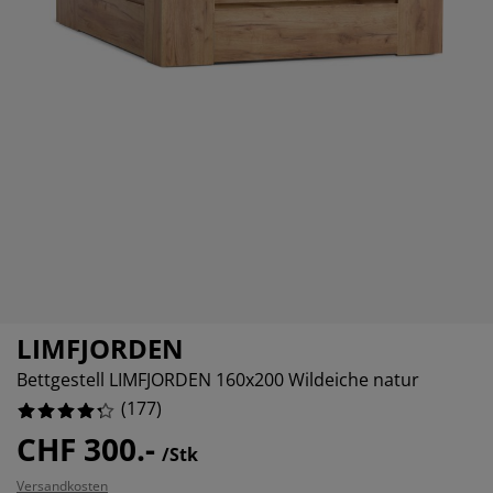
öbelpflege und Zubehör
ensterfolie
artenbeleuchtung
ixleintücher & Bettlaken
etten
eleuchtung
%
ubehör
amping
leiderschränke
oxbetten
aushaltsartikel
chlafzimmermöbel
attenroste
inderzimmer
indermatratzen
aschen & Bügeln
inderbetten
LIMFJORDEN
Bettgestell LIMFJORDEN 160x200 Wildeiche natur
(
177
)
CHF 300.-
/Stk
Versandkosten