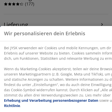
(
177
)
Lieferung