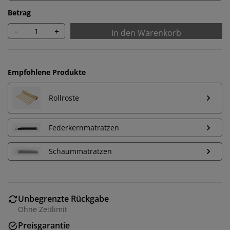
Betrag
-
+
In den Warenkorb
Empfohlene Produkte
Rollroste
Federkernmatratzen
Schaummatratzen
Wir personalisieren dein Erlebnis
Unbegrenzte Rückgabe
Ohne Zeitlimit
Bei JYSK verwenden wir Cookies und mobile
Preisgarantie