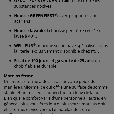
OEKO-TEX
STANDARD 100:
testé contre les
substances nocives
®
Housse GREENFIRST
:
avec propriétés anti-
acariens
Housse lavable:
la housse peut être retirée et
Nous personnalisons votre expérience
lavée à 40°C
®
WELLPUR
:
marque scandinave spécialisée dans
Chez JYSK, nous utilisons des cookies et des
la literie, exclusivement disponible chez JYSK
identifiants mobiles pour vous garantir une bonne
expérience lorsque vous visitez notre site web. Les
Essai de 100 jours et garantie de 25 ans:
un
cookies collectent des informations vous concernant
choix fiable et durable
afin de garantir le bon fonctionnement du site, de
générer des statistiques et de vous proposer des
Matelas ferme
publicités pertinentes. Lorsque vous acceptez les
Un matelas ferme aide à répartir votre poids de
cookies marketing, nous partageons vos données de
manière uniforme, ce qui offre une surface de sommeil
navigation avec nos partenaires marketing (par
stable et un meilleur soutien tout au long de la nuit.
exemple Google, Meta et TikTok) afin de vous proposer
Bien que le confort varie d'une personne à l'autre, en
des publicités personnalisées et statiques. Vous
général, plus vous êtes lourd, plus votre matelas doit
pouvez en savoir plus sur les finalités de ces cookies
être ferme, et vice versa. Le matelas doit être
dans la section « Modifier » et choisir de retirer votre