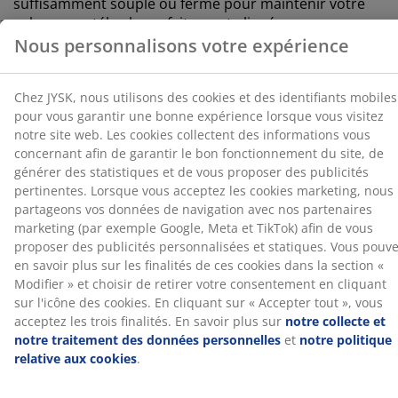
suffisamment souple ou ferme pour maintenir votre
consentement en cliquant sur l'icône des cookies. En
colonne vertébrale parfaitement alignée.
cliquant sur « Accepter tout », vous acceptez les trois
finalités. En savoir plus sur
notre collecte et notre
Soutien ciblé
traitement des données personnelles
et
notre
Le matelas est conçu pour offrir un soutien ciblé. Il se
politique relative aux cookies
.
compose de 3 couches de confort, dont une mousse à
mémoire de forme AIR et une mousse Comfort+, qui
contribuent chacune à la profondeur et au soutien
global du matelas. Ensemble, ces couches favorisent
un confort équilibré tout au long de la nuit.
Mousse à mémoire de forme AIR
La mousse à mémoire de forme AIR épouse
parfaitement les contours de votre corps, vous
permettant de vous enfoncer confortablement dans le
matelas. Elle répartit votre poids de manière uniforme,
ce qui aide à soulager la pression sur vos muscles et
vos articulations. De plus, la mousse à mémoire de
forme AIR n'est pas affectée par la température
ambiante, elle reste donc élastique et offre un bon
soutien, même dans un environnement de sommeil