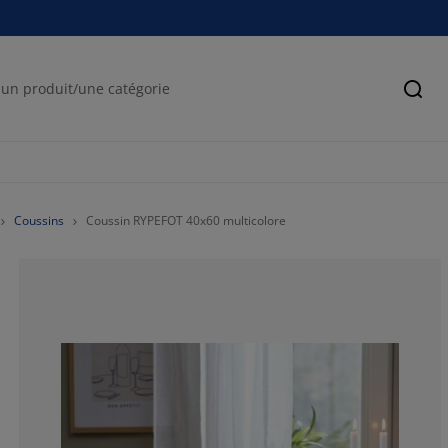
Cher
Coussins
Coussin RYPEFOT 40x60 multicolore
71.4285714285
14.2857142857