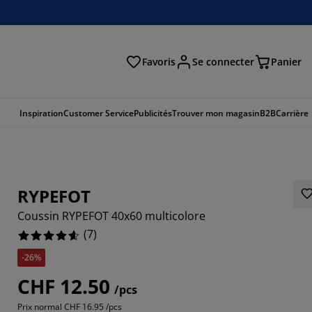
Favoris
Se connecter
Panier
cher
Inspiration
Customer Service
Publicités
Trouver mon magasin
B2B
Carrière
RYPEFOT
Coussin RYPEFOT 40x60 multicolore
(
7
)
-26%
7143%
CHF 12.50
/pcs
14285%
Prix normal
CHF 16.95 /pcs