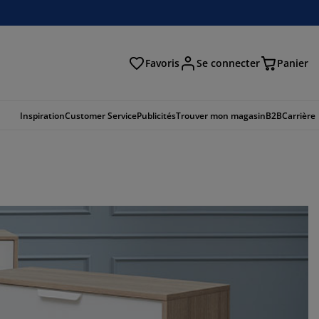
Favoris
Se connecter
Panier
cher
Inspiration
Customer Service
Publicités
Trouver mon magasin
B2B
Carrière