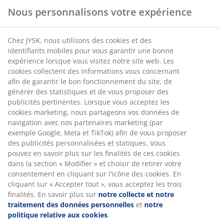
Vous attendez l'été avec impatience? Alors préparez-vous de
Nous personnalisons votre expérience
la meilleure façon possible. Décorez votre balcon ou votre
jardin avec des meubles d'extérieur et transformez-le en une
salle de séjour extérieure. Laissez vos proches se détendre
Chez JYSK, nous utilisons des cookies et des
sur de confortables fauteuils ou canapés lounge et profitez
identifiants mobiles pour vous garantir une bonne
des fantastiques journées ensoleillées en plein air. Retrouvez
expérience lorsque vous visitez notre site web. Les
des modèles modernes dans différentes couleurs, motifs et
cookies collectent des informations vous concernant
tailles - tout cela à des prix abordables avec des matériaux
afin de garantir le bon fonctionnement du site, de
durables et de qualité.
générer des statistiques et de vous proposer des
publicités pertinentes. Lorsque vous acceptez les
Profitez de l'ombre avec des
cookies marketing, nous partageons vos données de
navigation avec nos partenaires marketing (par
parasols et des supports adaptés
exemple Google, Meta et TikTok) afin de vous proposer
des publicités personnalisées et statiques. Vous
Quoi de plus agréable que de profiter pleinement de l'été
pouvez en savoir plus sur les finalités de ces cookies
dans son jardin ou sur son balcon? Mais la prudence est de
dans la section « Modifier » et choisir de retirer votre
mise: trop de rayons UV et une forte chaleur ne sont pas bons
consentement en cliquant sur l'icône des cookies. En
pour le corps. Il est donc important de boire beaucoup,
cliquant sur « Accepter tout », vous acceptez les trois
d'utiliser de la crème solaire et de rester régulièrement à
finalités. En savoir plus sur
notre collecte et notre
l'ombre. Les parasols sont les plus appréciés pour faire de
traitement des données personnelles
et
notre
l'ombre. Mais les voiles d'ombrage sont également de plus en
politique relative aux cookies
.
plus populaires. Si vous souhaitez vous procurer un parasol,