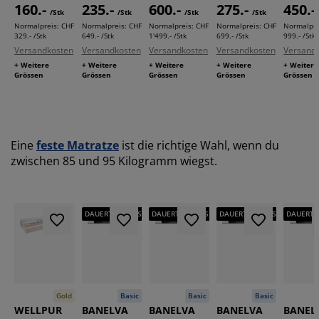
160.-
235.-
600.-
275.-
450.-
/Stk
/Stk
/Stk
/Stk
Normalpreis:
CHF
Normalpreis:
CHF
Normalpreis:
CHF
Normalpreis:
CHF
Normalpre
329.- /Stk
649.- /Stk
1'499.- /Stk
699.- /Stk
999.- /Stk
Versandkosten
Versandkosten
Versandkosten
Versandkosten
Versand
+ Weitere
+ Weitere
+ Weitere
+ Weitere
+ Weitere
Grössen
Grössen
Grössen
Grössen
Grössen
Eine
feste Matratze
ist die richtige Wahl, wenn du
zwischen 85 und 95 Kilogramm wiegst.
DAUERTIEFPREIS
DAUERTIEFPREIS
DAUERTIEFPREIS
DAUERTIE
Gold
Basic
Basic
Basic
WELLPUR
BANELVA
BANELVA
BANELVA
BANEL