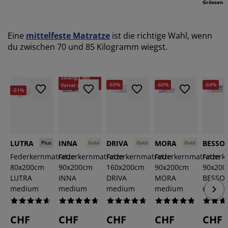
Grössen
Eine
mittelfeste Matratze
ist die richtige Wahl, wenn
du zwischen 70 und 85 Kilogramm wiegst.
-63%
Solange der
-60%
-59%
-54%
Vorrat reicht
-51%
LUTRA
INNA
DRIVA
MORA
BESSO
Plus
Gold
Gold
Gold
Federkernmatratze
Federkernmatratze
Federkernmatratze
Federkernmatratze
Federk
80x200cm
90x200cm
160x200cm
90x200cm
90x20
LUTRA
INNA
DRIVA
MORA
BESSO
medium
medium
medium
medium
mediu
CHF
CHF
CHF
CHF
CHF