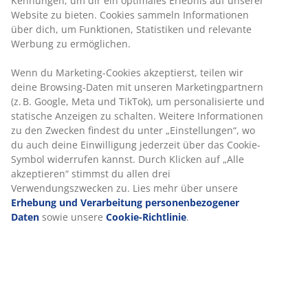
Kennungen, um dir ein optimales Erlebnis auf unserer
Website zu bieten. Cookies sammeln Informationen
über dich, um Funktionen, Statistiken und relevante
Werbung zu ermöglichen.
DRIVA
SVINNA
STRIA
GOLD
Gold
Gold
Gold
Plus
WELLPUR
S60
Wenn du Marketing-Cookies akzeptierst, teilen wir
Federkernmatratze
Schaummatratze
Federkernmatratze
KVITA
deine Browsing-Daten mit unseren Marketingpartnern
80x200cm
90x200cm
140x200cm
Federk
(z. B. Google, Meta und TikTok), um personalisierte und
Schaummatratze
DRIVA sehr
SVINNA
STRIA SF
90x20
statische Anzeigen zu schalten. Weitere Informationen
90x200cm
fest
sehr fest
GOLD S
zu den Zwecken findest du unter „Einstellungen“, wo
WELLPUR
sehr fe
CHF
du auch deine Einwilligung jederzeit über das Cookie-
KVITA sehr
CHF
CHF
Symbol widerrufen kannst. Durch Klicken auf „Alle
fest
215.-
/Stk
CHF
akzeptieren“ stimmst du allen drei
315.-
549.-
/Stk
/Stk
Versandkosten
Verwendungszwecken zu. Lies mehr über unsere
220.-
Normalpreis:
CHF
CHF
Versandkosten
+ Weitere
Erhebung und Verarbeitung personenbezogener
799.- /Stk
Grössen
Normalpre
+ Weitere
Daten
sowie unsere
Cookie-Richtlinie
.
195.-
Versandkosten
749.- /Stk
Grössen
/Stk
Versand
+ Weitere
Normalpreis:
CHF
Grössen
499.- /Stk
+ Weitere
Grössen
Versandkosten
+ Weitere
Grössen