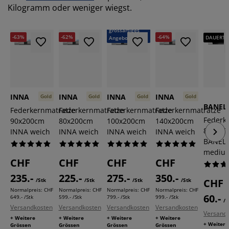
Kilogramm oder weniger wiegst.
-65%
Ein
grossartiges
-63%
-62%
-64%
DAUERTIE
Angebot
INNA
INNA
INNA
INNA
Gold
Gold
Gold
Gold
BANEL
Federkernmatratze
Federkernmatratze
Federkernmatratze
Federkernmatratze
Federk
90x200cm
80x200cm
100x200cm
140x200cm
80x20
INNA weich
INNA weich
INNA weich
INNA weich
BANEL
mediu
CHF
CHF
CHF
CHF
235.-
225.-
275.-
350.-
/Stk
/Stk
/Stk
/Stk
CHF
Normalpreis:
CHF
Normalpreis:
CHF
Normalpreis:
CHF
Normalpreis:
CHF
60.-
649.- /Stk
599.- /Stk
799.- /Stk
999.- /Stk
/S
Versandkosten
Versandkosten
Versandkosten
Versandkosten
Versand
+ Weitere
+ Weitere
+ Weitere
+ Weitere
+ Weitere
Grössen
Grössen
Grössen
Grössen