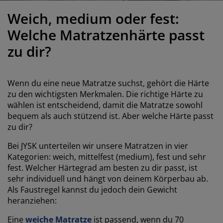
öbelpflege und Zubehör
ensterfolie
artenbeleuchtung
ixleintücher & Bettlaken
etten
eleuchtung
Weich, medium oder fest:
ubehör
amping
leiderschränke
oxbetten
aushaltsartikel
Welche Matratzenhärte passt
zu dir?
chlafzimmermöbel
attenroste
inderzimmer
indermatratzen
aschen & Bügeln
Wenn du eine neue Matratze suchst, gehört die Härte
zu den wichtigsten Merkmalen. Die richtige Härte zu
inderbetten
wählen ist entscheidend, damit die Matratze sowohl
bequem als auch stützend ist. Aber welche Härte passt
zu dir?
Bei JYSK unterteilen wir unsere Matratzen in vier
Kategorien: weich, mittelfest (medium), fest und sehr
fest. Welcher Härtegrad am besten zu dir passt, ist
sehr individuell und hängt von deinem Körperbau ab.
Als Faustregel kannst du jedoch dein Gewicht
heranziehen:
Eine
weiche Matratze
ist passend, wenn du 70