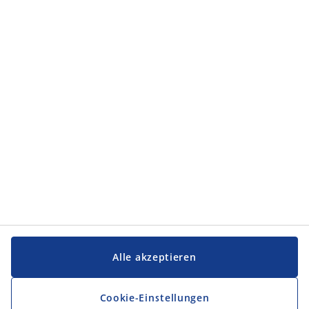
Service und Kontakt
Service und Kontakt
JYSK
JYSK
Firmensitz
Folge JYSK
Sprache
Alle akzeptieren
Cookie-Einstellungen