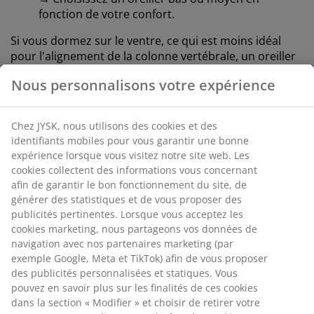
fonction de votre confort.
Si vous dormez sur le ventre, ce qui est moins idéal
pour l'alignement de la colonne vertébrale, un oreiller
très bas, voire aucun oreiller, est généralement
Nous personnalisons votre expérience
préférable.
Chez JYSK, nous utilisons des cookies et des
identifiants mobiles pour vous garantir une bonne
4. Berücksichtige die Füllung deines
expérience lorsque vous visitez notre site web. Les
cookies collectent des informations vous concernant
Kissens
afin de garantir le bon fonctionnement du site, de
générer des statistiques et de vous proposer des
Die Art der Kissenfüllung beeinflusst ebenfalls die
publicités pertinentes. Lorsque vous acceptez les
Höhe, das Liegegefühl und wie leicht sich das Kissen
cookies marketing, nous partageons vos données de
anpassen lässt::
navigation avec nos partenaires marketing (par
exemple Google, Meta et TikTok) afin de vous proposer
Synthetische Füllung
des publicités personnalisées et statiques. Vous
Synthetische Fasern sorgen für ein federndes,
pouvez en savoir plus sur les finalités de ces cookies
elastisches Liegegefühl. Einige Faser-Kissen lassen
dans la section « Modifier » et choisir de retirer votre
sich in der Höhe anpassen, indem du Füllmaterial