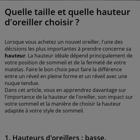
ccessoires entretien meubles
ilm pour vitrage
clairages d'extérieur
raps
dres de lit
clairage
Quelle taille et quelle hauteur
ccessoires
amping
arde-robes
ommiers avec rangement
énage/entretien
d'oreiller choisir ?
eubles de chambre à coucher
ommiers
hambres d'enfant
Lorsque vous achetez un nouvel oreiller, l'une des
atelas enfants
uanderie
décisions les plus importantes à prendre concerne sa
hauteur
. La hauteur idéale dépend principalement de
votre position de sommeil et de la fermeté de votre
its pour enfants
matelas. Faire le bon choix peut faire la différence
entre un réveil en pleine forme et un réveil avec une
nuque tendue.
Dans cet article, vous en apprendrez davantage sur
l'importance de la hauteur de l'oreiller, son impact sur
votre sommeil et la manière de choisir la hauteur
adaptée à votre style de sommeil.
1. Hauteurs d'oreillers : basse,