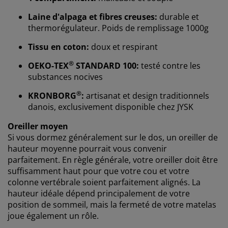
Laine d'alpaga et fibres creuses:
durable et
Chez JYSK, nous utilisons des cookies et des
thermorégulateur. Poids de remplissage 1000g
identifiants mobiles pour vous garantir une bonne
Tissu en coton:
doux et respirant
expérience lorsque vous visitez notre site web. Les
cookies collectent des informations vous concernant
®
OEKO-TEX
STANDARD 100:
testé contre les
afin de garantir le bon fonctionnement du site, de
substances nocives
générer des statistiques et de vous proposer des
publicités pertinentes. Lorsque vous acceptez les
®
KRONBORG
:
artisanat et design traditionnels
cookies marketing, nous partageons vos données de
danois, exclusivement disponible chez JYSK
navigation avec nos partenaires marketing (par
exemple Google, Meta et TikTok) afin de vous proposer
Oreiller moyen
des publicités personnalisées et statiques. Vous
Si vous dormez généralement sur le dos, un oreiller de
pouvez en savoir plus sur les finalités de ces cookies
hauteur moyenne pourrait vous convenir
dans la section « Modifier » et choisir de retirer votre
parfaitement. En règle générale, votre oreiller doit être
consentement en cliquant sur l'icône des cookies. En
suffisamment haut pour que votre cou et votre
cliquant sur « Accepter tout », vous acceptez les trois
colonne vertébrale soient parfaitement alignés. La
finalités. En savoir plus sur
notre collecte et notre
hauteur idéale dépend principalement de votre
traitement des données personnelles
et
notre
position de sommeil, mais la fermeté de votre matelas
politique relative aux cookies
.
joue également un rôle.