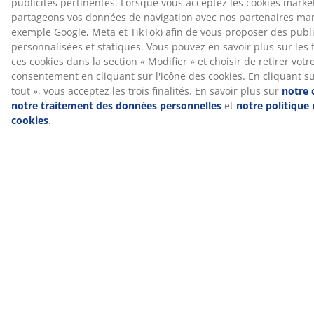
®
instituts OEKO-TEX
indépendants et respecte des
limites strictes en matière de substances nocives.
®
KRONBORG
Depuis sa création au Danemark dans les années 1940,
KRONBORG® s'est forgé une réputation fondée sur
son savoir-faire et la qualité de sa fabrication. Cette
marque scandinave est synonyme d'excellence dans le
domaine des textiles de salle de bain, du linge de lit,
des couettes et des oreillers. KRONBORG® est
disponible exclusivement chez JYSK.
Besoin d'aide pour choisir l'oreiller idéal ?
Pour en savoir plus et trouver l'oreiller qui vous
convient, consultez nos guides ou rendez-vous dans
votre magasin JYSK pour bénéficier des conseils
personnalisés de nos experts. Essayez différents
oreillers et laissez-nous vous aider à choisir celui qui
correspond le mieux à vos besoins en fonction de
votre position de sommeil, de la hauteur de l'oreiller et
de la fermeté de votre matelas.