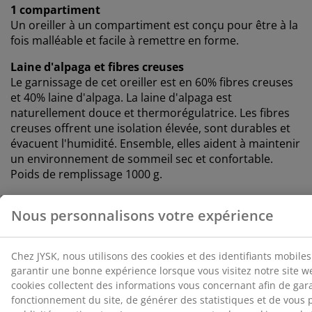
1 compartiment
Un oreiller à un compartiment est conçu pour être à la
fois malléable et facile à remettre en forme.
Laine d'alpaga et fibres creuses
Le garnissage de cet oreiller est en 60% fibres creuses
et 40% laine d'alpaga. La laine d'alpaga est
naturellement douce et thermorégulatrice. Les fibres
creuses offrent une isolation élevée, sont durables et
évacuent l'humidité. Ensemble, elles aident à maintenir
un environnement de sommeil sec et confortable.
Poids de remplissage 1000 g.
Tissu en coton
Le coton est respirant et offre un toucher doux et
naturel, ce qui vous permet de passer des nuits
confortables.
®
OEKO-TEX
STANDARD 100
®
Ce produit est certifié OEKO-TEX
STANDARD 100. Cela
signifie que chaque composant est testé par des