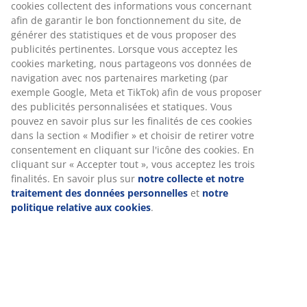
cookies collectent des informations vous concernant
afin de garantir le bon fonctionnement du site, de
générer des statistiques et de vous proposer des
publicités pertinentes. Lorsque vous acceptez les
PRIX BAS PERMANENT
cookies marketing, nous partageons vos données de
Nous avons sélectionné pour vous une variété d'articles à
navigation avec nos partenaires marketing (par
petits prix permanents.
exemple Google, Meta et TikTok) afin de vous proposer
des publicités personnalisées et statiques. Vous
pouvez en savoir plus sur les finalités de ces cookies
dans la section « Modifier » et choisir de retirer votre
consentement en cliquant sur l'icône des cookies. En
cliquant sur « Accepter tout », vous acceptez les trois
finalités. En savoir plus sur
notre collecte et notre
traitement des données personnelles
et
notre
Inscrivez-vous à notre newsletter et
politique relative aux cookies
.
remportez un coupon de CHF 30.-
Recevez des communications marketing de JYSK
contenant des actualités, des jeux concours, des idées
d'inspiration personnalisées selon vos données
personnelles. Si vous acceptez de recevoir des
communications marketing, vous recevrez également