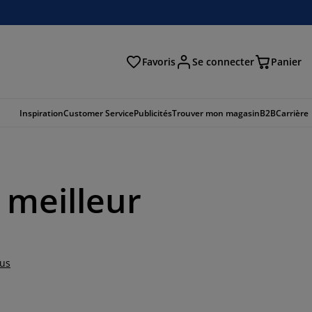
Favoris
Se connecter
Panier
cher
Inspiration
Customer Service
Publicités
Trouver mon magasin
B2B
Carrière
 meilleur
lus