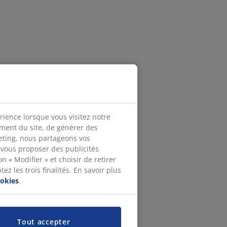
rience lorsque vous visitez notre
ement du site, de générer des
keting, nous partageons vos
 vous proposer des publicités
n « Modifier » et choisir de retirer
z les trois finalités. En savoir plus
ookies
.
Tout accepter