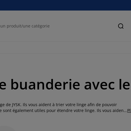
Cher
e buanderie avec le
e de JYSK. Ils vous aident à trier votre linge afin de pouvoir
ge sont également utiles pour étendre votre linge. Ils vous aident
P
'étendoir. Mais même si les paniers à linge sont des objets
ge avec un imprimé ou un motif et ajoutez du fun aux corvées.