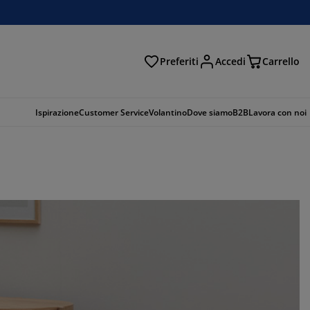
Preferiti
Accedi
Carrello
rca
Ispirazione
Customer Service
Volantino
Dove siamo
B2B
Lavora con noi