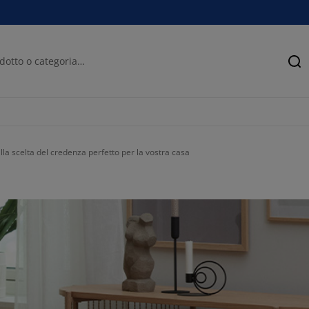
Ce
lla scelta del credenza perfetto per la vostra casa