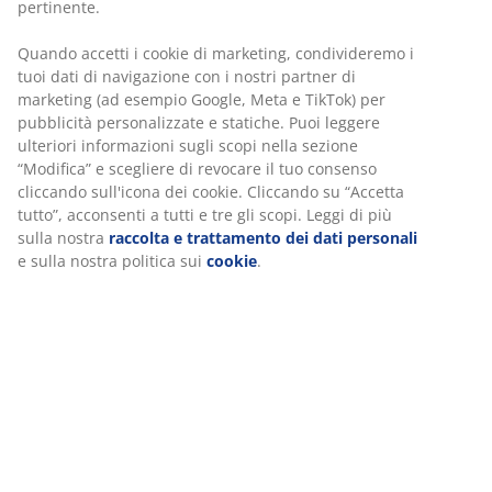
25 anni di garanzia sui nostri materassi GOLD.
pertinente.
Quando accetti i cookie di marketing, condivideremo i
tuoi dati di navigazione con i nostri partner di
marketing (ad esempio Google, Meta e TikTok) per
pubblicità personalizzate e statiche. Puoi leggere
PREZZO BASSO SEMPRE
ulteriori informazioni sugli scopi nella sezione
Abbiamo selezionato un’ampia gamma di articoli dal prezzo
“Modifica” e scegliere di revocare il tuo consenso
costantemente basso. Tutti i giorni.
cliccando sull'icona dei cookie. Cliccando su “Accetta
tutto”, acconsenti a tutti e tre gli scopi. Leggi di più
sulla nostra
raccolta e trattamento dei dati personali
e sulla nostra politica sui
cookie
.
Iscriviti alla nostra newsletter e ricevi un
buono da CHF 30.-
Ricevi comunicazioni marketing da JYSK, inclusi notizie,
concorsi, giochi, ispirazioni e offerte con contenuti
personalizzati basati sui tuoi dati personali. Se accetti
di ricevere comunicazioni marketing, riceverai anche