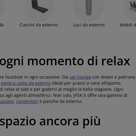
a tua casa. Da JYSK troverai mobili da giardino e articoli per
da
Cuscini da esterno
Luci da esterno
Mobili 
 ogni momento di relax
re l’outdoor in ogni occasione. Dai
set lounge
con divani e poltrone
i
tavoli e sedie da esterno
ideali per pranzi e cene all’aperto.
i relax al sole e per godersi al meglio la bella stagione. Ogni
za agli agenti atmosferici. Non solo, JYSK ti offre una gamma di
nazione
,
contenitori
e panche da esterno.
 spazio ancora più