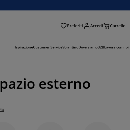
Preferiti
Accedi
Carrello
rca
Ispirazione
Customer Service
Volantino
Dove siamo
B2B
Lavora con noi
spazio esterno
Più