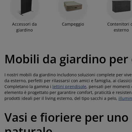
odotti per la cura di mobili
llicola per vetri
ci da esterno
nzuola
rutture letto
luminazione
per dare più comfort, ma anche un tocco di colore all'esterno dell
esterni a ottimi prezzi e ideali alle tue esigenze!
cessori
mping
madi
tti con contenitore
ticoli per la casa
Accessori da
Campeggio
Contenitori 
giardino
esterno
bili da camera da letto
ti a doghe
mere da letto per bambini
terassi per bambini
vanderia
Mobili da giardino per
tti per bambini
I nostri mobili da giardino includono soluzioni complete per vive
da esterno, perfetti per rilassarsi con amici e famiglia, ai classic
Completano la gamma i
lettini prendisole
, pensati per momenti d
elemento è progettato per garantire comfort, praticità e resisten
prodotti ideali per il living esterno, del tipo sacchi a pelo,
illumi
Vasi e fioriere per uno
naturale