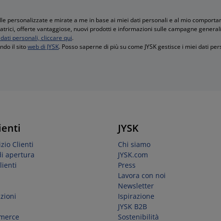
e personalizzate e mirate a me in base ai miei dati personali e al mio comportam
iratrici, offerte vantaggiose, nuovi prodotti e informazioni sulle campagne general
dati personali, cliccare qui
.
do il sito
web di JYSK
. Posso saperne di più su come JYSK gestisce i miei dati pe
ienti
JYSK
zio Clienti
Chi siamo
di apertura
JYSK.com
lienti
Press
Lavora con noi
Newsletter
zioni
Ispirazione
JYSK B2B
 merce
Sostenibilità