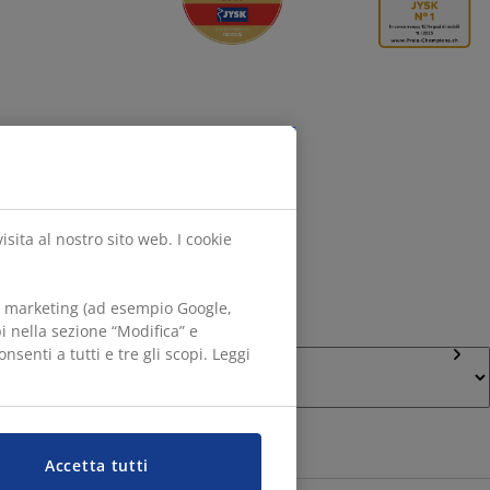
Segui JYSK
sita al nostro sito web. I cookie
di marketing (ad esempio Google,
i nella sezione “Modifica” e
Lingua
nsenti a tutti e tre gli scopi. Leggi
Accetta tutti