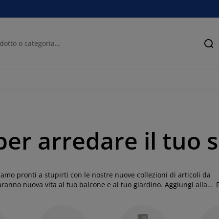
Ce
per arredare il tuo 
amo pronti a stupirti con le nostre nuove collezioni di articoli da
aranno nuova vita al tuo balcone e al tuo giardino. Aggiungi alla
rno o una zona pranzo all'aperto con dei bei vasi, ideale per
rto diventa ancora più bello quando ci possiamo rilassare su un
 di aggiungere alcuni cuscini da giardino ai divanetti e ai lettini