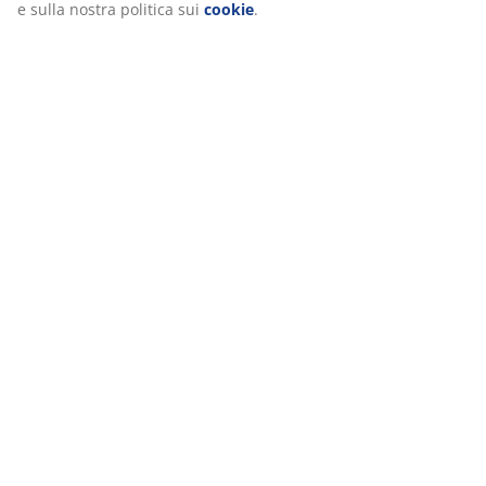
e sulla nostra politica sui
cookie
.
ORIGINI SCANDINAVE
Siamo un'azienda globale, con origini scandinave. Fondata in
Danimarca nel 1979.
GARANZIA SUI MATERASSI
25 anni di garanzia sui nostri materassi GOLD.
PREZZO BASSO SEMPRE
Abbiamo selezionato un’ampia gamma di articoli dal prezzo
costantemente basso. Tutti i giorni.