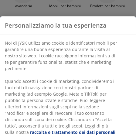
Lavanderia
Mobili per bambini
Prodotti per bambini
Personalizziamo la tua esperienza
Noi di JYSK utilizziamo cookie e identificatori mobili per
Specchi
Strofinacci
Tappeti
garantire una buona esperienza durante la visita al
nostro sito web. I cookie raccolgono informazioni su di
te per garantire funzionalità, statistiche e marketing
pertinente.
Quando accetti i cookie di marketing, condivideremo i
Tappeti scendiletto
Zerbini
tuoi dati di navigazione con i nostri partner di
marketing (ad esempio Google, Meta e TikTok) per
pubblicità personalizzate e statiche. Puoi leggere
ulteriori informazioni sugli scopi nella sezione
“Modifica” e scegliere di revocare il tuo consenso
cliccando sull'icona dei cookie. Cliccando su “Accetta
tutto”, acconsenti a tutti e tre gli scopi. Leggi di più
47 ANNI DI GRANDI OFFERTE
sulla nostra
raccolta e trattamento dei dati personali
Più di 3600 negozi in 49 paesi del mondo.