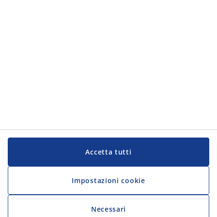
JYSK
JYSK
Sede centrale
Segui JYSK
Lingua
Accetta tutti
Impostazioni cookie
Necessari