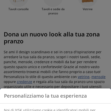
Tavoli consolle
Tavoli e sedie da
Vetrine
pranzo
Dona un nuovo look alla tua zona
pranzo
Se ami il design scandinavo e sei in cerca d'ispirazione per
arredare la tua sala da pranzo, scopri i nostri tavoli, sedie,
panche, mensole, credenze e mobili da bar per rendere
questo spazio unico e confortevole! Grazie al nostro vasto
assortimento troverai mobili che fanno proprio a caso tuo!
Personalizza lo stile di questo ambiente con
vetrine
,
mensole
oppure
credenze
e regala alla tua sala da pranzo uno spazio
organizzato utile e necessario per depositare i tuoi utensili
oppure oggetti di uso quotidiano.
Personalizziamo la tua esperienza
Noi di JYSK utilizziamo cookie e identificatori mobili per