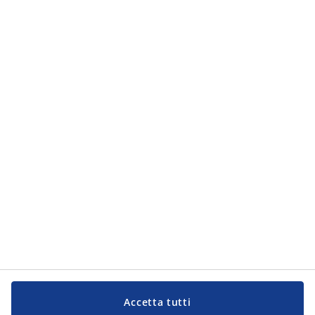
Categorie
Categorie
Servizio Clienti
Servizio Clienti
JYSK
JYSK
Sede centrale
Segui JYSK
Lingua
Accetta tutti