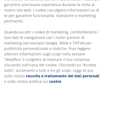
Crea un design originale per il tuo
garantire una buona esperienza durante la visita al
ambiente
nostro sito web. I cookie raccolgono informazioni su di
te per garantire funzionalità, statistiche e marketing
pertinente.
Se sei alla ricerca di una fonte di stimoli, idee creative o
ispirazioni su come arredare la tua sala da pranzo? Allora sei
al posto giusto! Scopri i nostri stupendi mobili per allestire la
Quando accetti i cookie di marketing, condivideremo i
tua dining room:
cassettiere
,
set sala da pranzo
,
tavoli
,
sedie
tuoi dati di navigazione con i nostri partner di
e molto altro. Porta un pizzico di hygge nei tuoi interni. Crea
marketing (ad esempio Google, Meta e TikTok) per
un combinazione unica mixando pezzi d’arredo di diverso
pubblicità personalizzate e statiche. Puoi leggere
stile e regalando così alla tua sala da pranzo autenticità e un
ulteriori informazioni sugli scopi nella sezione
look più moderno e adatto al tuo gusto.
“Modifica” e scegliere di revocare il tuo consenso
cliccando sull'icona dei cookie. Cliccando su “Accetta
tutto”, acconsenti a tutti e tre gli scopi. Leggi di più
sulla nostra
raccolta e trattamento dei dati personali
Mobili di varie dimensioni ideali per
e sulla nostra politica sui
cookie
.
ogni spazio
Non importa di che dimensioni sia il vostro ambiente interno.
JYKS vi offre la possibilità di arredare sia
piccoli che grandi spazi
per farvi sentire a casa ovunque voi
siate. Noi di JYSK cerchiamo di creare mobili di ogni