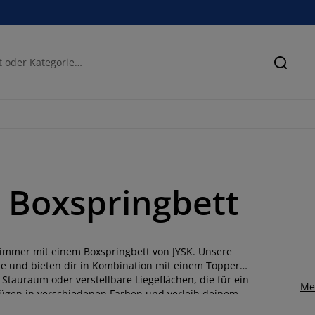
Suche
m Boxspringbett
zimmer mit einem Boxspringbett von JYSK. Unsere
ze und bieten dir in Kombination mit einem Topper
Stauraum oder verstellbare Liegeflächen, die für ein
Me
ezügen in verschiedenen Farben und verleih deinem
 Boxspringbetten für jeden Geschmack und jedes Budget.