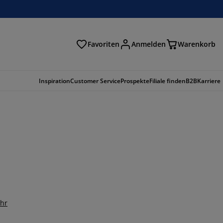
Favoriten
Anmelden
Warenkorb
n
Inspiration
Customer Service
Prospekte
Filiale finden
B2B
Karriere
hr