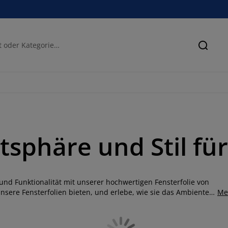
Suche
vatsphäre und Stil f
nd Funktionalität mit unserer hochwertigen Fensterfolie von
 unsere Fensterfolien bieten, und erlebe, wie sie das Ambiente
Me
eben. Unsere Fensterfolien sind nicht nur ästhetisch
die Abschirmung vor neugierigen Blicken, Wärmeisolierung, UV-
K Fensterfolie Eleganz und Funktionalität miteinander vereint,