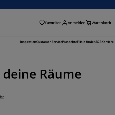
Favoriten
Anmelden
Warenkorb
n
Inspiration
Customer Service
Prospekte
Filiale finden
B2B
Karriere
ür deine Räume
hr