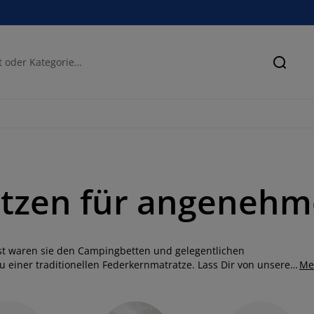
Suche
tzen für angenehm
st waren sie den Campingbetten und gelegentlichen
zu einer traditionellen Federkernmatratze. Lass Dir von unserer
Me
, egal ob Du eine weiche, mittelharte oder feste Matratze
e benötigst, bevor Du Deine Wahl triffst, lese Dir unseren
de ein gutes Angebot.