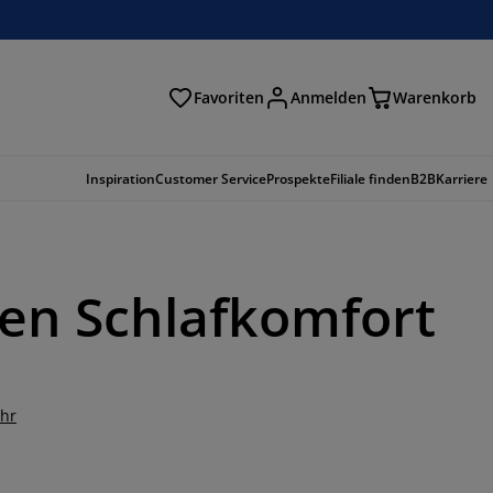
Favoriten
Anmelden
Warenkorb
n
Inspiration
Customer Service
Prospekte
Filiale finden
B2B
Karriere
en Schlafkomfort
hr