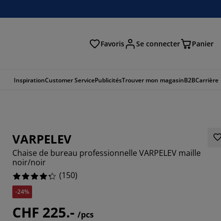
Favoris
Se connecter
Panier
cher
Inspiration
Customer Service
Publicités
Trouver mon magasin
B2B
Carrière
VARPELEV
Chaise de bureau professionnelle VARPELEV maille
noir/noir
(
150
)
-24%
CHF 225.-
0002%
/pcs