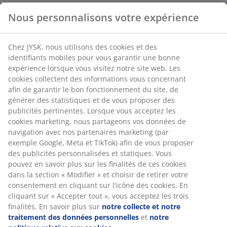
Nous personnalisons votre expérience
Paiement
Chez JYSK, nous utilisons des cookies et des
identifiants mobiles pour vous garantir une bonne
expérience lorsque vous visitez notre site web. Les
Les prix des produits dans notre boutique en ligne sont
cookies collectent des informations vous concernant
identiques à ceux de nos magasins.
afin de garantir le bon fonctionnement du site, de
générer des statistiques et de vous proposer des
publicités pertinentes. Lorsque vous acceptez les
Où peut-on utiliser la carte cadeau JYSK ?
cookies marketing, nous partageons vos données de
navigation avec nos partenaires marketing (par
exemple Google, Meta et TikTok) afin de vous proposer
Quand la commande en ligne sera-t-elle débitée sur
des publicités personnalisées et statiques. Vous
mon compte bancaire ou ma carte de débit ?
pouvez en savoir plus sur les finalités de ces cookies
dans la section « Modifier » et choisir de retirer votre
consentement en cliquant sur l'icône des cookies. En
Que signifie la garantie de prix?
cliquant sur « Accepter tout », vous acceptez les trois
finalités. En savoir plus sur
notre collecte et notre
traitement des données personnelles
et
notre
Quels modes de paiement peut-on utiliser dans la