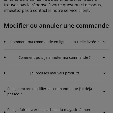
ccessoires entretien meubles
ilm pour vitrage
clairages d'extérieur
raps
dres de lit
clairage
trouvez pas la réponse à votre question ci-dessous,
n'hésitez pas à contacter notre service client.
ccessoires
amping
arde-robes
ommiers avec rangement
énage/entretien
Modifier ou annuler une commande
eubles de chambre à coucher
ommiers
hambres d'enfant
atelas enfants
uanderie
Comment ma commande en ligne sera-t-elle livrée ?
its pour enfants
Comment puis-je annuler ma commande ?
J'ai reçu les mauvais produits
Puis-je encore modifier la commande que j'ai déjà
passée ?
Puis-je faire livrer mes achats du magasin à mon