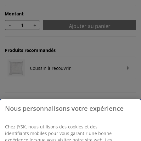
Montant
-
+
Ajouter au panier
Produits recommandés
Coussin à recouvrir
Retours illimités
Sans restriction de temps - dans n'importe quel
magasin JYSK
Garantie de prix
Garantie de prix de 30 jours sur tous les articles