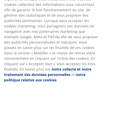
Options de livraison flexibles
Livraison rapide et facile
RÉFÉRENCE: 6891407
Spécifications
Avis
(
3
)
Livraison