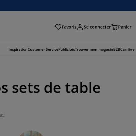
Favoris
Se connecter
Panier
cher
Inspiration
Customer Service
Publicités
Trouver mon magasin
B2B
Carrière
s sets de table
lus