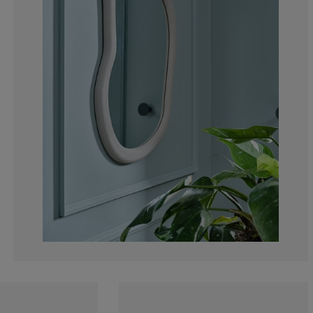
0%
0%
0%