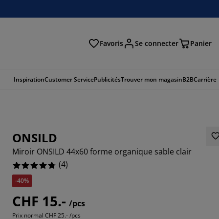
Favoris
Se connecter
Panier
cher
Inspiration
Customer Service
Publicités
Trouver mon magasin
B2B
Carrière
ONSILD
Miroir ONSILD 44x60 forme organique sable clair
(
4
)
-40%
CHF 15.-
/pcs
Prix normal
CHF 25.- /pcs