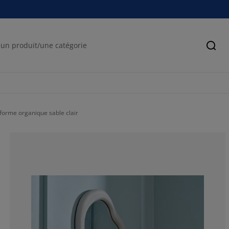
Cher
forme organique sable clair
75%
25%