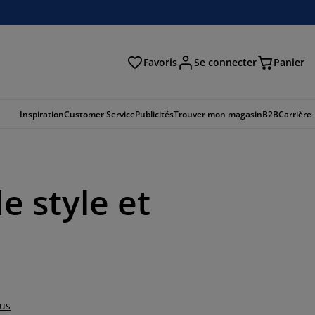
Favoris
Se connecter
Panier
cher
Inspiration
Customer Service
Publicités
Trouver mon magasin
B2B
Carrière
e style et
lus