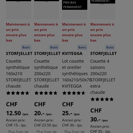
PERMANENT
PRIX BAS
PERMANENT
Maintenant à
Maintenant à
Maintenant à
Maintenant à
un prix
un prix
un prix
un prix
encore plus
encore plus
encore plus
encore plus
bas
bas
bas
bas
Basic
Basic
Basic
Basic
STORFJELLET
STORFJELLET
KVITEGGA
STORFJELLET
Couette
Couette
Lot couette
Couette 4
synthétique
synthétique
et oreiller
saisons
160x210
200x220
synthétiques
200x220
STORFJELLET
STORFJELLET
160x210/50x70
STORFJELLET
chaude
chaude
KVITEGGA
extra
chaude
CHF
CHF
CHF
CHF
12.50
20.-
25.-
/pcs
/pcs
/pcs
30.-
Ancien prix:
Ancien prix:
Ancien prix:
/pcs
CHF 15.- /pz.
CHF 23.50 /pz.
CHF 30.- /pz.
Ancien prix:
CHF 35.- /pz.
Plus frais de
Plus frais de
Plus frais de