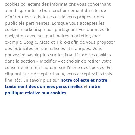
TRONFJ
CHF
CHF
CHF
60.-
cookies collectent des informations vous concernant
/pcs
179.-
80.-
100.-
afin de garantir le bon fonctionnement du site, de
Prix normal
CHF
/pcs
/pcs
/pcs
89.95 /pcs
générer des statistiques et de vous proposer des
CHF
Prix normal
CHF
Prix normal
CHF
Plus frais de
Plus frais de
129.- /pcs
159.- /pcs
publicités pertinentes. Lorsque vous acceptez les
livraison
15.-
livraison
Plus frais de
Plus frais de
cookies marketing, nous partageons vos données de
/p
+ Plus de tailles
livraison
livraison
+ Plus de tailles
Ancien pr
navigation avec nos partenaires marketing (par
+ Autres
CHF 25.- 
exemple Google, Meta et TikTok) afin de vous proposer
variantes
Plus fr
des publicités personnalisées et statiques. Vous
livra
pouvez en savoir plus sur les finalités de ces cookies
dans la section « Modifier » et choisir de retirer votre
consentement en cliquant sur l'icône des cookies. En
cliquant sur « Accepter tout », vous acceptez les trois
Les couettes GOLD
finalités. En savoir plus sur
notre collecte et notre
traitement des données personnelles
et
notre
Dans la gamme de
couettes GOLD
, vous trouverez
politique relative aux cookies
.
toutes nos couettes haut de gamme les plus
exclusives. Lorsque vous passez de PLUS à GOLD, vous
bénéficiez d'un certain nombre de fonctionnalités
supplémentaires, d'améliorations de la qualité globale,
du confort et de la longévité de la couette.
L'enveloppe est fabriquée à partir de matériaux