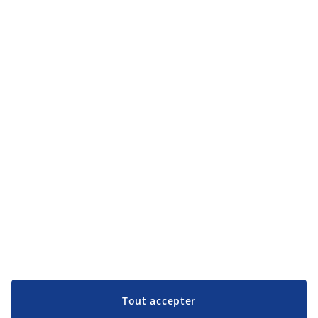
Catégories
Catégories
Aide et assistance
Aide et assistance
JYSK
JYSK
Siège Social
Suivre JYSK
Langue
Tout accepter