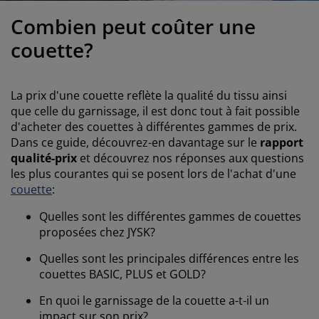
ccessoires entretien meubles
ilm pour vitrage
clairages d'extérieur
raps
dres de lit
clairage
Combien peut coûter une
ccessoires
amping
arde-robes
ommiers avec rangement
énage/entretien
couette?
eubles de chambre à coucher
ommiers
hambres d'enfant
La prix d'une couette reflète la qualité du tissu ainsi
atelas enfants
uanderie
que celle du garnissage, il est donc tout à fait possible
d'acheter des couettes à différentes gammes de prix.
Dans ce guide, découvrez-en davantage sur le
rapport
its pour enfants
qualité-prix
et découvrez nos réponses aux questions
les plus courantes qui se posent lors de l'achat d'une
couette
:
Quelles sont les différentes gammes de couettes
proposées chez JYSK?
Quelles sont les principales différences entre les
couettes BASIC, PLUS et GOLD?
En quoi le garnissage de la couette a-t-il un
impact sur son prix?