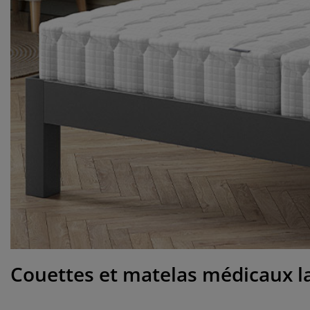
cessoires entretien meubles
lm pour vitrage
lairages d'extérieur
aps
dres de lit
lairage
cessoires
mping
rde-robes
mmiers avec rangement
nage/entretien
ubles de chambre à coucher
mmiers
ambres d'enfant
telas enfants
anderie
ts pour enfants
Couettes et matelas médicaux la