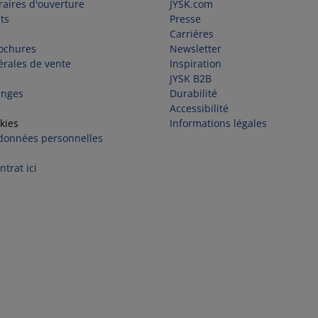
raires d'ouverture
JYSK.com
ts
Presse
Carrières
rochures
Newsletter
érales de vente
Inspiration
JYSK B2B
anges
Durabilité
Accessibilité
kies
Informations légales
 données personnelles
trat ici