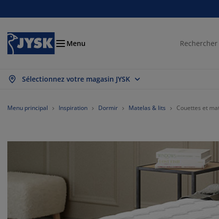
Décoration d'intérieur
Chambre à coucher
Rideaux & stores
Salle à manger
Lits et matelas
Salle de bain
Rangement
Bureau
Entrée
Jardin
Salon
Menu
Sélectionnez votre magasin JYSK
ut afficher
ut afficher
ut afficher
ut afficher
ut afficher
ut afficher
ut afficher
ut afficher
ut afficher
ut afficher
ut afficher
telas
telas à ressorts
rviettes
ubles de bureau
napés
bles
rde-robes
ubles d'entrée
deaux prêt-à-poser
ubles de jardin
coration
Menu principal
Inspiration
Dormir
Matelas & lits
Couettes et ma
s
telas en mousse
xtiles
ngement
uteuils
aises
uble de rangement
 mur
ores enrouleurs
ussins de jardin
xtiles
bles basses et tables d'appoint
îtes de rangement
uettes
ts sommier tapissier
ticles de toilette
ngement
ubles d'entrée
tits rangements
ores vénitiens
t de la table
ngement
brages de jardin
cessoires entretien meubles
eillers
rmatelas
anderie
tits rangements
xtiles
ores plissés
coration murale
ubles TV
cessoires de jardin
cessoires entretien meubles
ustiquaires
nge de lit
otèges-matelas
isine