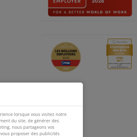
Suivre JYSK
rience lorsque vous visitez notre
ement du site, de générer des
keting, nous partageons vos
 vous proposer des publicités