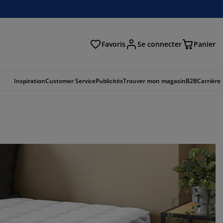
Favoris
Se connecter
Panier
cher
Inspiration
Customer Service
Publicités
Trouver mon magasin
B2B
Carrière