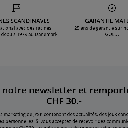
NES SCANDINAVES
GARANTIE MAT
national avec des racines
25 ans de garantie sur n
 depuis 1979 au Danemark.
GOLD.
à notre newsletter et rempor
CHF 30.-
marketing de JYSK contenant des actualités, des jeux conco
s personnelles. Si vous acceptez de recevoir des communi
upon de CHF 30.- valable en magasin (pour un achat minimu