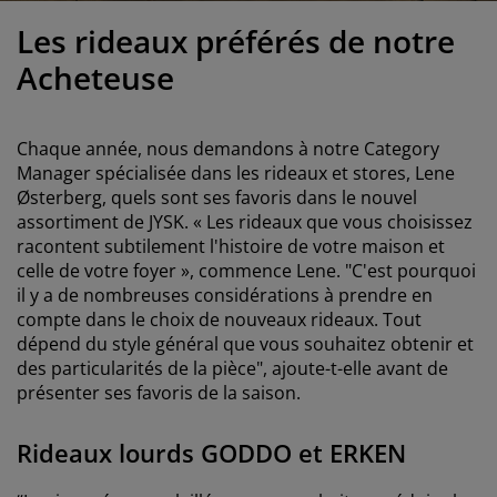
ccessoires entretien meubles
ilm pour vitrage
clairages d'extérieur
raps
dres de lit
clairage
Les rideaux préférés de notre
ccessoires
amping
arde-robes
ommiers avec rangement
énage/entretien
Acheteuse
eubles de chambre à coucher
ommiers
hambres d'enfant
Chaque année, nous demandons à notre Category
atelas enfants
uanderie
Manager spécialisée dans les rideaux et stores, Lene
Østerberg, quels sont ses favoris dans le nouvel
assortiment de JYSK. « Les rideaux que vous choisissez
its pour enfants
racontent subtilement l'histoire de votre maison et
celle de votre foyer », commence Lene. "C'est pourquoi
il y a de nombreuses considérations à prendre en
compte dans le choix de nouveaux rideaux. Tout
dépend du style général que vous souhaitez obtenir et
des particularités de la pièce", ajoute-t-elle avant de
présenter ses favoris de la saison.
Rideaux lourds GODDO et ERKEN