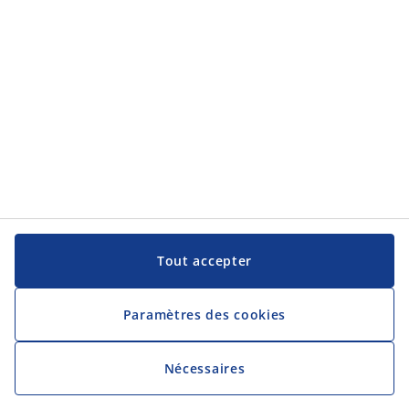
JYSK
JYSK
Siège Social
Suivre JYSK
Langue
Tout accepter
Paramètres des cookies
Nécessaires