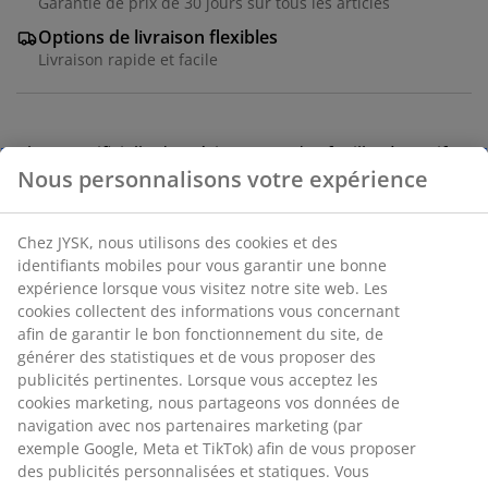
Garantie de prix de 30 jours sur tous les articles
Options de livraison flexibles
Livraison rapide et facile
Plante artificielle d'extérieur avec des feuilles à motifs
Nous personnalisons votre expérience
dans des nuances de vert. Cette plante suspendue
convient bien à être placée dans un pot suspendu ou
sur une étagère pour créer une atmosphère cosy sur
Chez JYSK, nous utilisons des cookies et des
votre terrasse ou balcon. L75 x Ø35 x H30 cm
identifiants mobiles pour vous garantir une bonne
expérience lorsque vous visitez notre site web. Les
RÉFÉRENCE: 6425058
cookies collectent des informations vous concernant
afin de garantir le bon fonctionnement du site, de
générer des statistiques et de vous proposer des
publicités pertinentes. Lorsque vous acceptez les
Spécifications
cookies marketing, nous partageons vos données de
navigation avec nos partenaires marketing (par
exemple Google, Meta et TikTok) afin de vous proposer
des publicités personnalisées et statiques. Vous