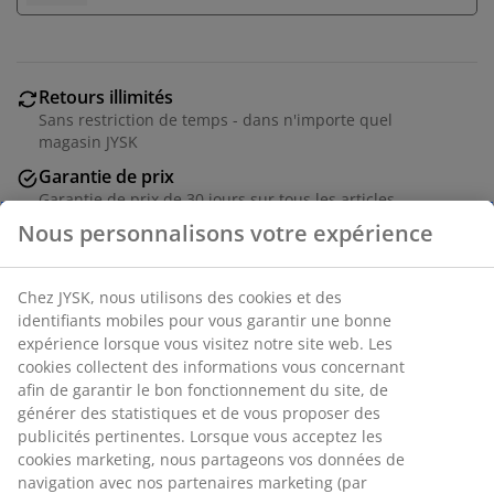
Retours illimités
Sans restriction de temps - dans n'importe quel
magasin JYSK
Garantie de prix
Garantie de prix de 30 jours sur tous les articles
Nous personnalisons votre expérience
Options de livraison flexibles
Livraison rapide et facile
Chez JYSK, nous utilisons des cookies et des
identifiants mobiles pour vous garantir une bonne
expérience lorsque vous visitez notre site web. Les
Plante artificielle d'extérieur verte avec protection UV.
cookies collectent des informations vous concernant
Le design réaliste d'eucalyptus apporte vie et
afin de garantir le bon fonctionnement du site, de
personnalité à votre balcon ou terrasse sans besoin
générer des statistiques et de vous proposer des
d'entretien. Ø35 x H90 cm
publicités pertinentes. Lorsque vous acceptez les
cookies marketing, nous partageons vos données de
navigation avec nos partenaires marketing (par
RÉFÉRENCE: 6425034