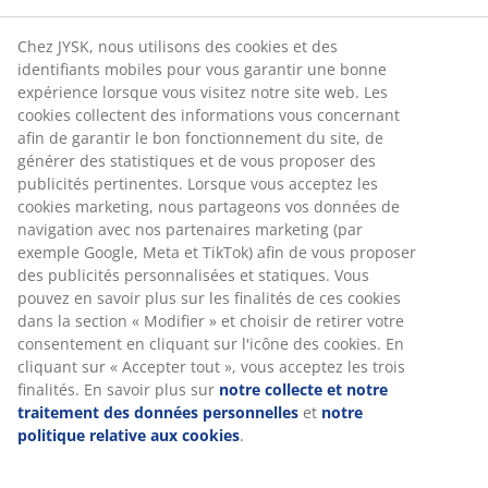
Sans restriction de temps - dans n'importe quel
magasin JYSK
Garantie de prix
Garantie de prix de 30 jours sur tous les articles
Options de livraison flexibles
Livraison rapide et facile
Coussin haut de gamme avec housse résistante à
structure tissée. Pour chaise inclinable. 50x117x6 cm
RÉFÉRENCE: 6427980
Spécifications
Avis