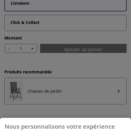
Livraison
Click & Collect
Montant
-
+
Ajouter au panier
Produits recommandés
Chaises de jardin
Retours illimités