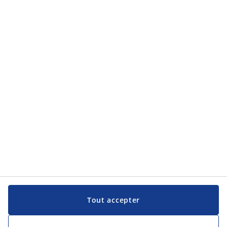
Catégories
Aide et assistance
Aide et assistance
JYSK
JYSK
Siège Social
Suivre JYSK
Langue
Tout accepter