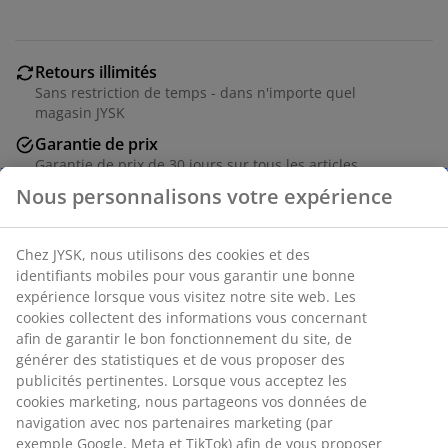
Retours illimités
Sans restriction de temps - dans n'importe quel
magasin JYSK
Garantie de prix
Garantie de prix de 30 jours sur tous les articles
Nous personnalisons votre expérience
Options de livraison flexibles
Livraison rapide et facile
Chez JYSK, nous utilisons des cookies et des
identifiants mobiles pour vous garantir une bonne
Chaise relax en acier et textilène. Pliable.
expérience lorsque vous visitez notre site web. Les
cookies collectent des informations vous concernant
afin de garantir le bon fonctionnement du site, de
RÉFÉRENCE: 3725007
générer des statistiques et de vous proposer des
Instructions de montage
publicités pertinentes. Lorsque vous acceptez les
cookies marketing, nous partageons vos données de
navigation avec nos partenaires marketing (par
exemple Google, Meta et TikTok) afin de vous proposer