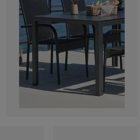
5.405405405405
1.801801801801
6.756756756756