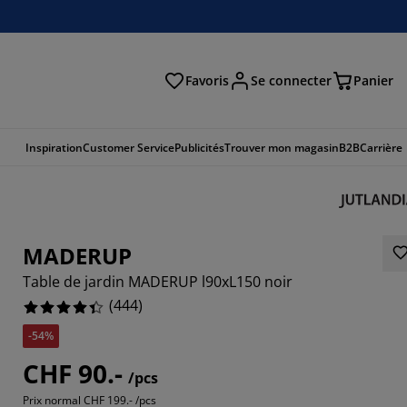
Favoris
Se connecter
Panier
cher
Inspiration
Customer Service
Publicités
Trouver mon magasin
B2B
Carrière
MADERUP
Table de jardin MADERUP l90xL150 noir
(
444
)
-54%
504%
CHF 90.-
/pcs
099%
Prix normal
CHF 199.- /pcs