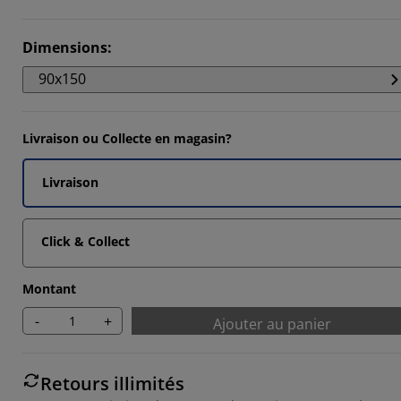
405%
Dimensions
:
8018%
90x150
757%
Livraison ou Collecte en magasin?
Livraison
Click & Collect
Montant
-
+
Ajouter au panier
Retours illimités