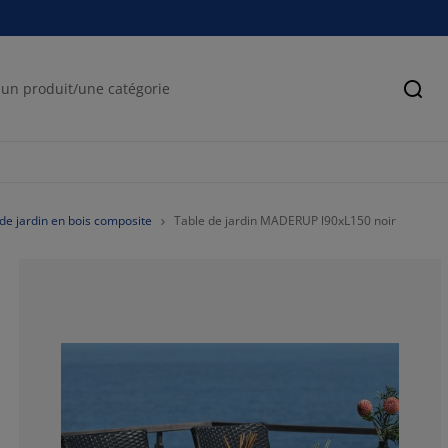
Cher
de jardin en bois composite
Table de jardin MADERUP l90xL150 noir
70.04504504504
15.99099099099