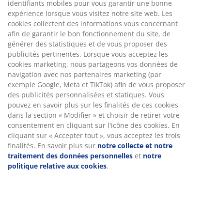
L'aluminium est un matériau léger et robuste qui ne
rouille pas. l100 x L220 x H74 cm
RÉFÉRENCE: 3725002
Instructions de montage
Spécifications
Avis
(
18
)
Nous personnalisons votre expérience
À propos de la marque
Chez JYSK, nous utilisons des cookies et des identifiants mobile
vous garantir une bonne expérience lorsque vous visitez notre s
web. Les cookies collectent des informations vous concernant af