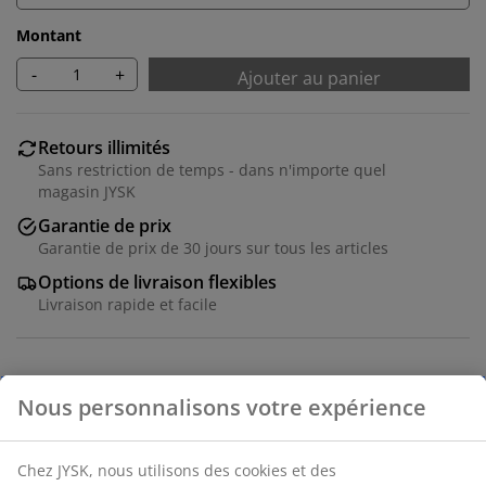
Montant
-
+
Ajouter au panier
Retours illimités
Sans restriction de temps - dans n'importe quel
magasin JYSK
Garantie de prix
Garantie de prix de 30 jours sur tous les articles
Options de livraison flexibles
Livraison rapide et facile
Table de jardin avec plateau en imitation bois.
Structure et pieds en aluminium peint par poudrage.
Le bois artificiel (ou imitation bois) a l'apparence et la
texture du bois naturel sans nécessiter d'entretien.