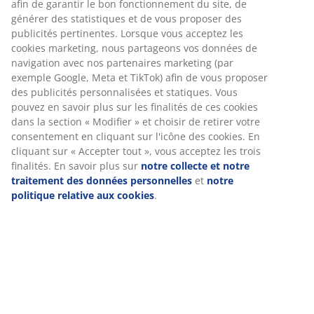
Placage décoratif. Intérieur: 5 étagères et 1 tringle à
vêtements. l120 x H200 x P58 cm
RÉFÉRENCE: 3670615
Instructions de montage
Spécifications
Avis
(
52
)