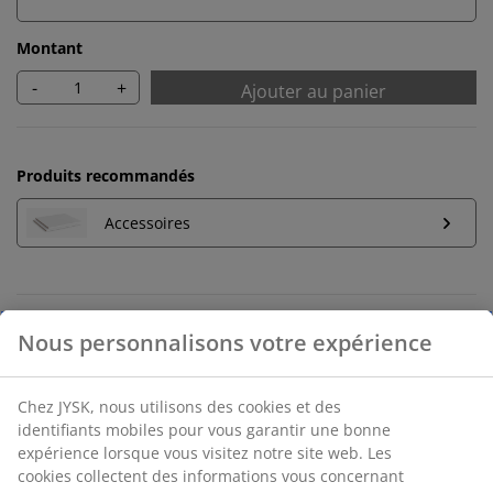
Montant
-
+
Ajouter au panier
Produits recommandés
Accessoires
Retours illimités
Sans restriction de temps - dans n'importe quel
magasin JYSK
Garantie de prix
Garantie de prix de 30 jours sur tous les articles
Options de livraison flexibles
Livraison rapide et facile