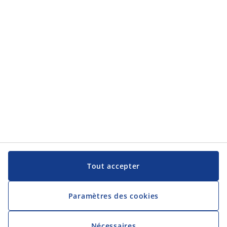
Aide et assistance
JYSK
JYSK
Siège Social
Suivre JYSK
Langue