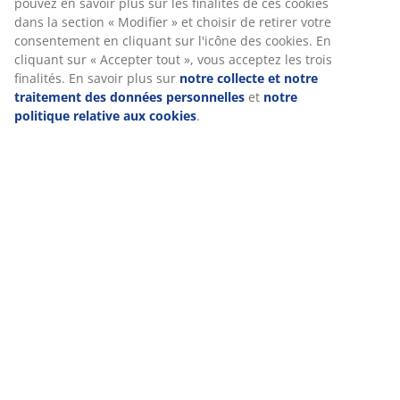
Chez JYSK, nous utilisons des cookies et des identifiants mobiles
pour vous garantir une bonne expérience lorsque vous visitez
Livraison
notre site web. Les cookies collectent des informations vous
concernant afin de garantir le bon fonctionnement du site, de
générer des statistiques et de vous proposer des publicités
pertinentes. Lorsque vous acceptez les cookies marketing, nous
partageons vos données de navigation avec nos partenaires
marketing (par exemple Google, Meta et TikTok) afin de vous
proposer des publicités personnalisées et statiques. Vous pouv
en savoir plus sur les finalités de ces cookies dans la section «
Modifier » et choisir de retirer votre consentement en cliquant s
l'icône des cookies. En cliquant sur « Accepter tout », vous acce
les trois finalités. En savoir plus sur
notre collecte et notre
traitement des données personnelles
et
notre politique relati
aux cookies
.