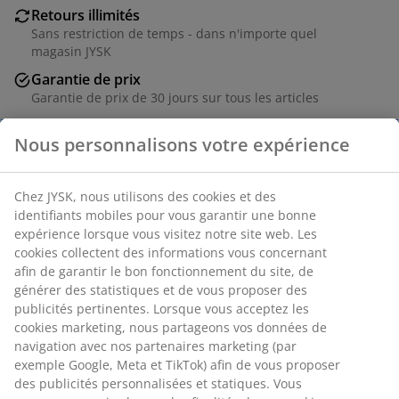
Retours illimités
Sans restriction de temps - dans n'importe quel
magasin JYSK
Garantie de prix
Garantie de prix de 30 jours sur tous les articles
Options de livraison flexibles
Livraison rapide et facile
RÉFÉRENCE: 5231000
Spécifications
Avis
Nous personnalisons votre expérience
(
39
)