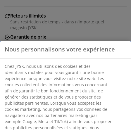
Retours illimités
Sans restriction de temps - dans n'importe quel
magasin JYSK
Garantie de prix
Garantie de prix de 30 jours sur tous les articles
Nous personnalisons votre expérience
Options de livraison flexibles
Livraison rapide et facile
Chez JYSK, nous utilisons des cookies et des
identifiants mobiles pour vous garantir une bonne
expérience lorsque vous visitez notre site web. Les
RÉFÉRENCE: 5236200
cookies collectent des informations vous concernant
afin de garantir le bon fonctionnement du site, de
générer des statistiques et de vous proposer des
publicités pertinentes. Lorsque vous acceptez les
Spécifications
cookies marketing, nous partageons vos données de
navigation avec nos partenaires marketing (par
exemple Google, Meta et TikTok) afin de vous proposer
des publicités personnalisées et statiques. Vous