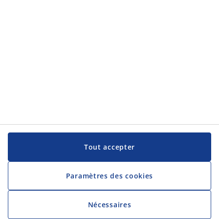
JYSK
JYSK
Siège Social
Suivre JYSK
Langue
Tout accepter
Paramètres des cookies
Nécessaires