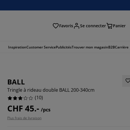
Favoris
Se connecter
Panier
cher
Inspiration
Customer Service
Publicités
Trouver mon magasin
B2B
Carrière
BALL
Tringle à rideau double BALL 200-340cm
(
10
)
CHF 45.-
/pcs
Plus frais de livraison