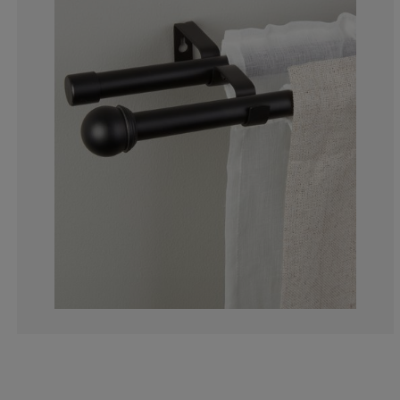
0%
10%
40%