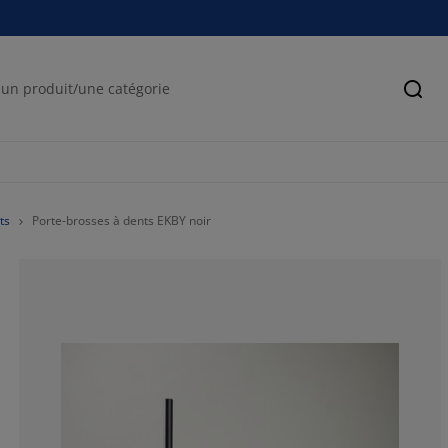
Cher
ts
Porte-brosses à dents EKBY noir
50%
0%