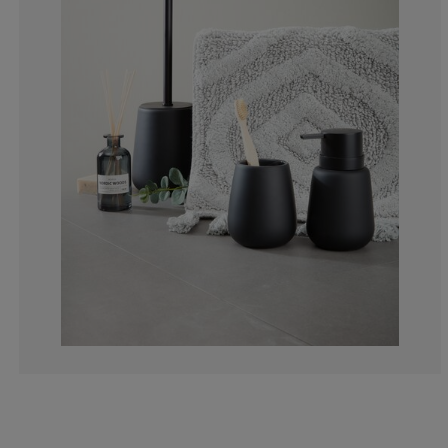
0%
0%
50%