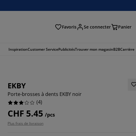
Favoris
Se connecter
Panier
cher
Inspiration
Customer Service
Publicités
Trouver mon magasin
B2B
Carrière
EKBY
Porte-brosses à dents EKBY noir
(
4
)
CHF 5.45
/pcs
Plus frais de livraison