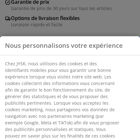
Garantie de prix
Garantie de prix de 30 jours sur tous les articles
Options de livraison flexibles
Livraison rapide et facile
RÉFÉRENCE: 2812242
Nous personnalisons votre expérience
Chez JYSK, nous utilisons des cookies et des identifiants
Spécifications
mobiles pour vous garantir une bonne expérience
lorsque vous visitez notre site web. Les cookies
collectent des informations vous concernant afin de
garantir le bon fonctionnement du site, de générer des
Avis
statistiques et de vous proposer des publicités
pertinentes. Lorsque vous acceptez les cookies
(
74
)
marketing, nous partageons vos données de navigation
avec nos partenaires marketing (par exemple Google,
Meta et TikTok) afin de vous proposer des publicités
À propos de la marque
personnalisées et statiques. Vous pouvez en savoir plus