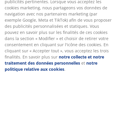
Spécifications
Avis
(
43
)
Nous personnalisons votre expérience
À propos de la marque
Chez JYSK, nous utilisons des cookies et des identifiants mobile
vous garantir une bonne expérience lorsque vous visitez notre s
web. Les cookies collectent des informations vous concernant af
garantir le bon fonctionnement du site, de générer des statistiq
Livraison
de vous proposer des publicités pertinentes. Lorsque vous accep
cookies marketing, nous partageons vos données de navigation 
nos partenaires marketing (par exemple Google, Meta et TikTok) 
vous proposer des publicités personnalisées et statiques. Vous
en savoir plus sur les finalités de ces cookies dans la section « M