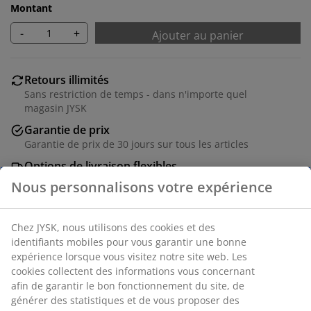
Montant
-
+
Ajouter au panier
Retours illimités
Sans restriction de temps - dans n'importe quel
magasin JYSK
Garantie de prix
Garantie de prix de 30 jours sur tous les articles
Options de livraison flexibles
Livraison rapide et facile
Chêne massif et placage chêne. l182 x H86 x P45 cm
RÉFÉRENCE: 3601119
Instructions de montage