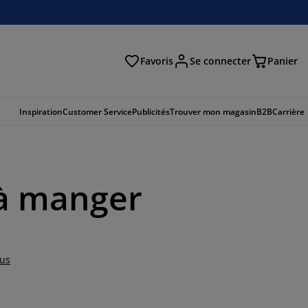
Favoris
Se connecter
Panier
cher
Inspiration
Customer Service
Publicités
Trouver mon magasin
B2B
Carrière
 à manger
lus