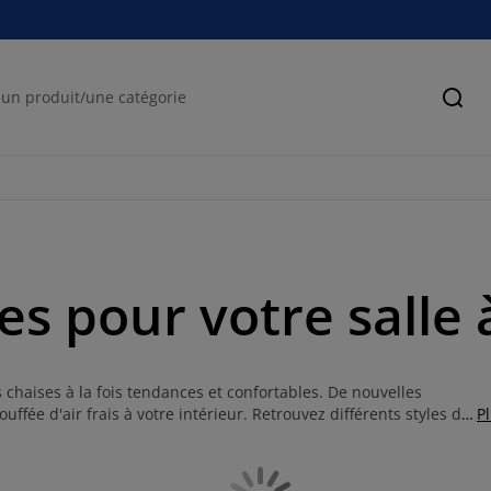
Cher
es pour votre salle
 chaises à la fois tendances et confortables. De nouvelles
ffée d'air frais à votre intérieur. Retrouvez différents styles de
P
bien à vous: contemporain, industriel, chic, rustique,
n un espace à la fois chaleureux et moderne. Partagez vos repas
t avec le dos bien maintenu.