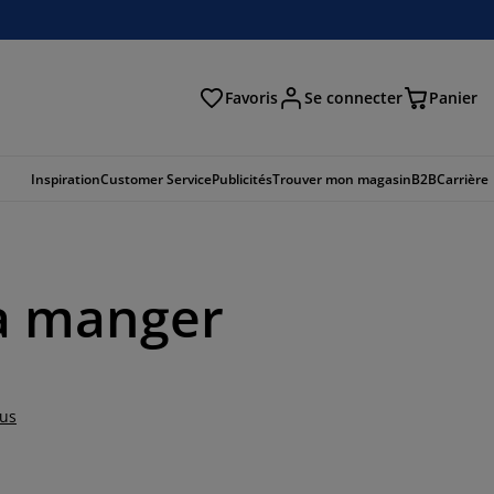
Favoris
Se connecter
Panier
cher
Inspiration
Customer Service
Publicités
Trouver mon magasin
B2B
Carrière
 à manger
lus