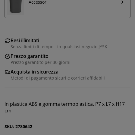
Accessori
Resi illimitati
Senza limiti di tempo - in qualsiasi negozio JYSK
Prezzo garantito
Prezzo garantito per 30 giorni
Acquista in sicurezza
Metodi di pagamento sicuri e corrieri affidabili
Personalizziamo la tua esperienza
Noi di JYSK utilizziamo cookie e identificatori mobili per
In plastica ABS e gomma termoplastica. P7 x L7 x H17
garantire una buona esperienza durante la visita al
cm
nostro sito web. I cookie raccolgono informazioni su di
te per garantire funzionalità, statistiche e marketing
pertinente.
SKU: 2780642