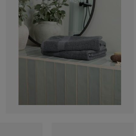
7.006369426751
3.184713375796
4.45859872611