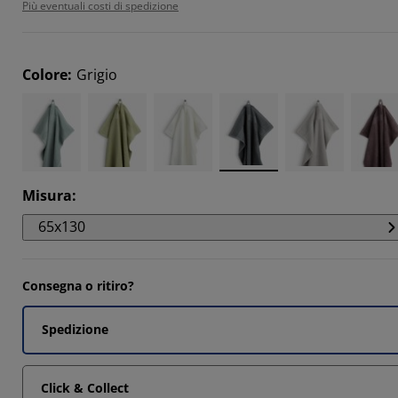
Più eventuali costi di spedizione
593%
1785%
Colore
:
Grigio
465%
Misura
:
65x130
Consegna o ritiro?
Spedizione
Click & Collect