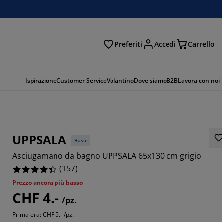
Preferiti
Accedi
Carrello
rca
Ispirazione
Customer Service
Volantino
Dove siamo
B2B
Lavora con noi
UPPSALA
Basic
Asciugamano da bagno UPPSALA 65x130 cm grigio
(
157
)
Prezzo ancora più basso
CHF 4.-
668%
/pz.
Prima era: CHF 5.- /pz.
089%