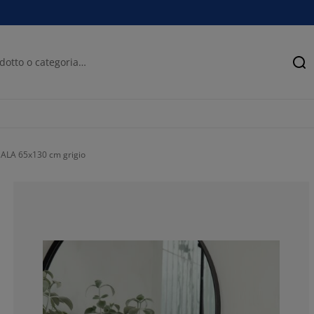
Ce
ALA 65x130 cm grigio
69.42675159235
15.92356687898