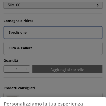
50x100
Consegna o ritiro?
Spedizione
Click & Collect
Quantità
-
+
Aggiungi al carrello
Prodotti consigliati
Tappetini da bagno