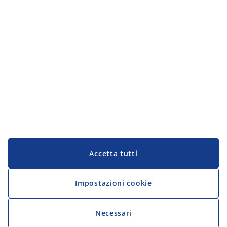
JYSK
JYSK
Sede centrale
Segui JYSK
Lingua