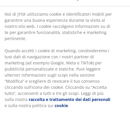
Portasciugamani
Resi illimitati
Senza limiti di tempo - in qualsiasi negozio JYSK
Prezzo garantito
Prezzo garantito per 30 giorni
Acquista in sicurezza
Metodi di pagamento sicuri e corrieri affidabili
100% cotone. Estremamente assorbente, morbido e
spesso. 500 g/m². 50x100 cm
SKU: 2116742