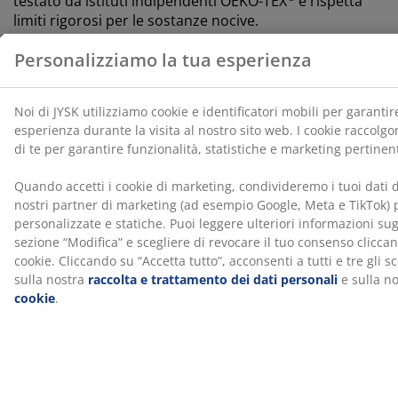
testato da istituti indipendenti OEKO-TEX
e rispetta
limiti rigorosi per le sostanze nocive.
Rivestimento lavabile
Il topper è dotato di un rivestimento con cerniera
facilmente removibile e lavabile in lavatrice a 40°C,
ideale per mantenerlo fresco e pulito.
®
WELLPUR
®
WELLPUR
è un marchio scandinavo che offre
materassi e cuscini in memory foam progettati per
alleviare la pressione e modellarsi perfettamente al tuo
corpo. La gamma offre prodotti pensati per garantire
comfort e benessere a casa, in ufficio o durante i tuoi
®
viaggi. WELLPUR
è disponibile in esclusiva da JYSK.
L'odore di nuovo svanisce con il tempo
Quando acquisti un nuovo topper, potresti avvertire
un leggero odore di nuovo. È completamente innocuo
e svanirà nel tempo. Passare l'aspirapolvere sul topper
o metterlo all'aria può aiutare ad accelerare questo