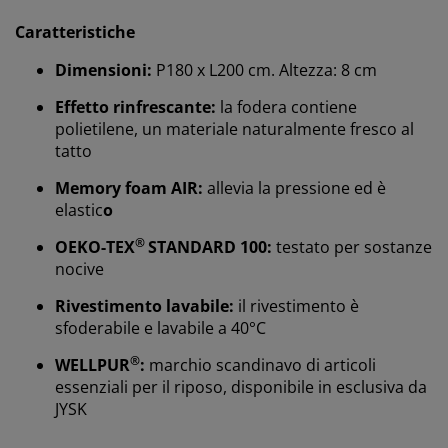
Personalizziamo la tua esperienza
Caratteristiche
Dimensioni:
P180 x L200 cm. Altezza: 8 cm
Noi di JYSK utilizziamo cookie e identificatori mobili per
garantire una buona esperienza durante la visita al
Effetto rinfrescante:
la fodera contiene
nostro sito web. I cookie raccolgono informazioni su di
polietilene, un materiale naturalmente fresco al
te per garantire funzionalità, statistiche e marketing
tatto
pertinente.
Memory foam AIR:
allevia la pressione ed è
Quando accetti i cookie di marketing, condivideremo i
elastic
o
tuoi dati di navigazione con i nostri partner di
marketing (ad esempio Google, Meta e TikTok) per
®
OEKO-TEX
STANDARD 100:
testato per sostanze
pubblicità personalizzate e statiche. Puoi leggere
nocive
ulteriori informazioni sugli scopi nella sezione
“Modifica” e scegliere di revocare il tuo consenso
Rivestimento lavabile:
il rivestimento è
cliccando sull'icona dei cookie. Cliccando su “Accetta
sfoderabile e lavabile a 40°C
tutto”, acconsenti a tutti e tre gli scopi. Leggi di più
®
sulla nostra
raccolta e trattamento dei dati personali
WELLPUR
:
marchio scandinavo di articoli
e sulla nostra politica sui
cookie
.
essenziali per il riposo, disponibile in esclusiva da
JYSK