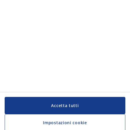
Servizio Clienti
Servizio Clienti
JYSK
JYSK
Sede centrale
Segui JYSK
Lingua
Accetta tutti
Impostazioni cookie