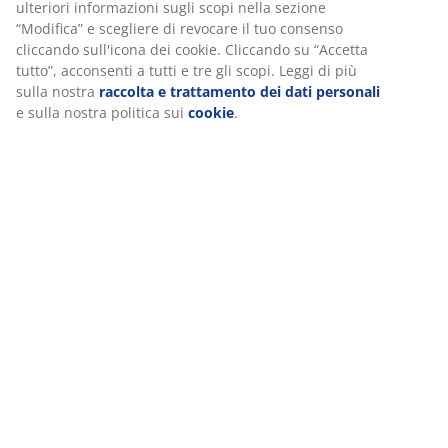
ulteriori informazioni sugli scopi nella sezione
SKU: 6426019
“Modifica” e scegliere di revocare il tuo consenso
cliccando sull'icona dei cookie. Cliccando su “Accetta
tutto”, acconsenti a tutti e tre gli scopi. Leggi di più
sulla nostra
raccolta e trattamento dei dati personali
Specificazioni
e sulla nostra politica sui
cookie
.
Recensioni
(
5
)
Spedizione