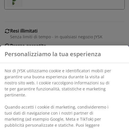
Resi illimitati
Senza limiti di tempo - in qualsiasi negozio JYSK
Prezzo garantito
Prezzo garantito per 30 giorni
Personalizziamo la tua esperienza
Acquista in sicurezza
Metodi di pagamento sicuri e corrieri affidabili
Noi di JYSK utilizziamo cookie e identificatori mobili per
garantire una buona esperienza durante la visita al
nostro sito web. I cookie raccolgono informazioni su di
te per garantire funzionalità, statistiche e marketing
Vaso pensile in polyrattan e acciaio verniciato a
pertinente.
polvere, disponibile in vari colori. Questo vaso
resistente al gelo è ideale per essere appeso in una
Quando accetti i cookie di marketing, condivideremo i
pergola o sotto un tettoia per creare un'atmosfera
tuoi dati di navigazione con i nostri partner di
verde e rigogliosa. Ø27 x H19 cm
marketing (ad esempio Google, Meta e TikTok) per
pubblicità personalizzate e statiche. Puoi leggere