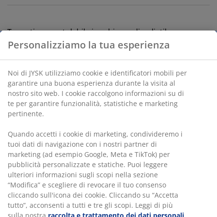
Tappetino arrotolabile in schiuma di polietilene a
reticolato. P55 x L190 x H1,2 cm
Personalizziamo la tua esperienza
SKU: 4700024
Noi di JYSK utilizziamo cookie e identificatori mobili per
garantire una buona esperienza durante la visita al
nostro sito web. I cookie raccolgono informazioni su di
te per garantire funzionalità, statistiche e marketing
Specificazioni
pertinente.
Quando accetti i cookie di marketing, condivideremo i
tuoi dati di navigazione con i nostri partner di
Recensioni
marketing (ad esempio Google, Meta e TikTok) per
(
8
)
pubblicità personalizzate e statiche. Puoi leggere
ulteriori informazioni sugli scopi nella sezione
“Modifica” e scegliere di revocare il tuo consenso
cliccando sull'icona dei cookie. Cliccando su “Accetta
Spedizione
tutto”, acconsenti a tutti e tre gli scopi. Leggi di più
sulla nostra
raccolta e trattamento dei dati personali