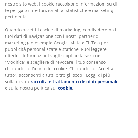
Personalizziamo la tua esperienza
Acquista in sicurezza
Metodi di pagamento sicuri e corrieri affidabili
Noi di JYSK utilizziamo cookie e identificatori mobili per
garantire una buona esperienza durante la visita al nostro
sito web. I cookie raccolgono informazioni su di te per
Cuscino da esterno con fodera resistente. Per seduta.
garantire funzionalità, statistiche e marketing pertinente.
48x49x6 cm
Quando accetti i cookie di marketing, condivideremo i tuoi
SKU: 3700382
dati di navigazione con i nostri partner di marketing (ad
esempio Google, Meta e TikTok) per pubblicità
personalizzate e statiche. Puoi leggere ulteriori
informazioni sugli scopi nella sezione “Modifica” e
Specificazioni
scegliere di revocare il tuo consenso cliccando sull'icona
dei cookie. Cliccando su “Accetta tutto”, acconsenti a tutti e
tre gli scopi. Leggi di più sulla nostra
raccolta e
trattamento dei dati personali
e sulla nostra politica sui
Recensioni
cookie
.
(
4
)