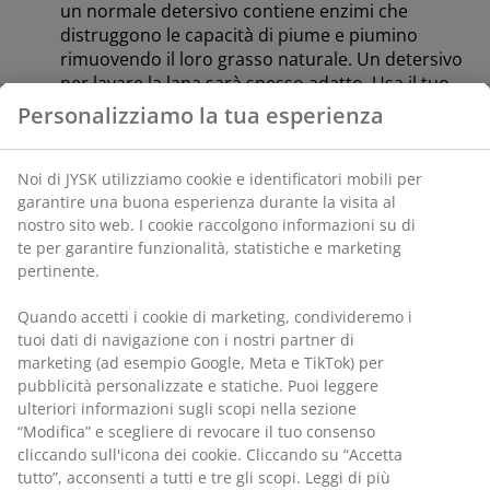
un normale detersivo contiene enzimi che
distruggono le capacità di piume e piumino
rimuovendo il loro grasso naturale. Un detersivo
per lavare la lana sarà spesso adatto. Usa il tuo
normale detersivo per piumini con imbottitura
Personalizziamo la tua esperienza
sintetica
Lavare a 60 gradi Celsius e terminare con una
Noi di JYSK utilizziamo cookie e identificatori mobili per
leggera centrifugazione
garantire una buona esperienza durante la visita al
nostro sito web. I cookie raccolgono informazioni su di
Asciugare il piumone / guanciale nell'asciugatrice
te per garantire funzionalità, statistiche e marketing
insieme a due o tre palline da tennis o le
pertinente.
cosiddette palline per asciugatrice. Le palline da
tennis distribuiscono uniformemente
Quando accetti i cookie di marketing, condivideremo i
l'imbottitura per evitare grumi e per rendere
tuoi dati di navigazione con i nostri partner di
arioso il piumone / guanciale
marketing (ad esempio Google, Meta e TikTok) per
pubblicità personalizzate e statiche. Puoi leggere
Togli il piumino dall'asciugatrice e agitalo ogni 15-
ulteriori informazioni sugli scopi nella sezione
20 minuti circa durante il processo di asciugatura.
“Modifica” e scegliere di revocare il tuo consenso
Questo evita che le piume e il piumino si
cliccando sull'icona dei cookie. Cliccando su “Accetta
aggreghino insieme ed evita bruciature
tutto”, acconsenti a tutti e tre gli scopi. Leggi di più