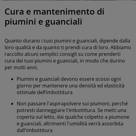
odotti per la cura di mobili
llicola per vetri
uci da esterno
enzuola
rutture letto
lluminazione
Cura e mantenimento di
ccessori
amping
rmadi
etti con contenitore
ticoli per la casa
piumini e guanciali
obili da camera da letto
eti a doghe
amere da letto per bambini
Quanto durano i tuoi piumini e guanciali, dipende dalla
aterassi per bambini
avanderia
loro qualità e da quanto ti prendi cura di loro. Abbiamo
raccolto alcuni semplici consigli su come prenderti
cura dei tuoi piumini e guanciali, in modo che durino
etti per bambini
per molti anni.
Piumini e guanciali devono essere scossi ogni
giorno per mantenere una densità ed elasticità
ottimale dell’imbottitura
Non passare l'aspirapolvere sui piumoni, perché
potresti danneggiare l'imbottitura. Se metti una
coperta sul letto, dai qualche colpetto a piumone
e guanciali, altrimenti l'umidità verrà assorbita
dall'imbottitura